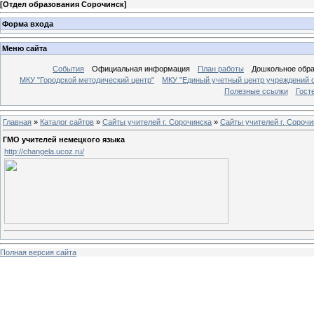
[
Отдел образования Сорочинск
]
Форма входа
Меню сайта
События
Официальная информация
План работы
Дошкольное обр
МКУ "Городской методический центр"
МКУ "Единый учетный центр учреждений 
Полезные ссылки
Гост
Главная
»
Каталог сайтов
»
Сайты учителей г. Сорочинска
»
Сайты учителей г. Сорочи
ГМО учителей немецкого языка
http://changela.ucoz.ru/
Полная версия сайта