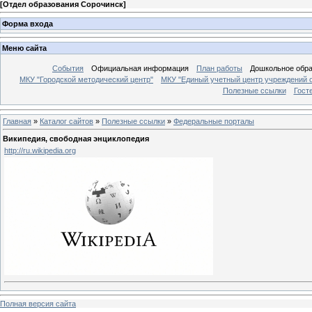
[
Отдел образования Сорочинск
]
Форма входа
Меню сайта
События
Официальная информация
План работы
Дошкольное обр
МКУ "Городской методический центр"
МКУ "Единый учетный центр учреждений 
Полезные ссылки
Гост
Главная
»
Каталог сайтов
»
Полезные ссылки
»
Федеральные порталы
Википедия, свободная энциклопедия
http://ru.wikipedia.org
Полная версия сайта